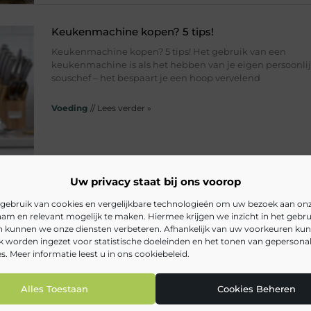
Keukenmachine kopen? 5 tips!
Keukenmachine kopen? 5 tips! Het gebruik van een
keukenmachine is als het hebben van je eigen persoonli
souschef – het bespaart je een hoop vervelend
Voeding
// Lees verder »
Uw privacy staat bij ons voorop
gebruik van cookies en vergelijkbare technologieën om uw bezoek aan on
am en relevant mogelijk te maken. Hiermee krijgen we inzicht in het gebru
Paardenwelzijn en gezonde natuurlijke paardenv
en kunnen we onze diensten verbeteren. Afhankelijk van uw voorkeuren ku
Alles wat je moet weten over paardenwelzijn Wat zijn pa
k worden ingezet voor statistische doeleinden en het tonen van gepersona
geweldige mooie dieren, niet waar? Het zijn ook sociale 
s. Meer informatie leest u in ons cookiebeleid.
graag aandacht en
Alles Toestaan
Cookies Beheren
Voeding
// Lees verder »