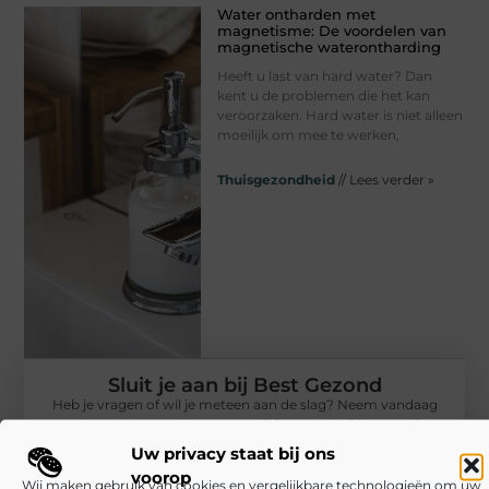
Water ontharden met
magnetisme: De voordelen van
magnetische waterontharding
Heeft u last van hard water? Dan
kent u de problemen die het kan
veroorzaken. Hard water is niet alleen
moeilijk om mee te werken,
Thuisgezondheid
// Lees verder »
Sluit je aan bij Best Gezond
Heb je vragen of wil je meteen aan de slag? Neem vandaag
nog contact met ons op en ontdek wat onze blog voor jou
kan betekenen!
Uw privacy staat bij ons
voorop
Wij maken gebruik van cookies en vergelijkbare technologieën om uw