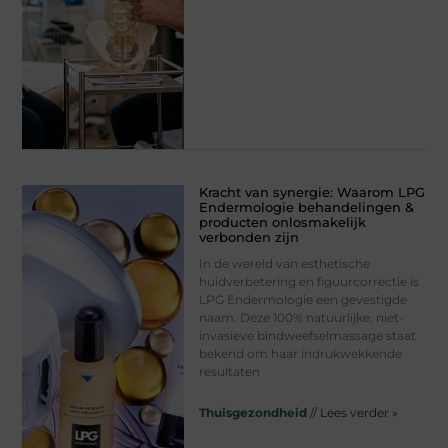
Kracht van synergie: Waarom LPG
Endermologie behandelingen &
producten onlosmakelijk
verbonden zijn
In de wereld van esthetische
huidverbetering en figuurcorrectie is
LPG Endermologie een gevestigde
naam. Deze 100% natuurlijke, niet-
invasieve bindweefselmassage staat
bekend om haar indrukwekkende
resultaten
Thuisgezondheid
// Lees verder »