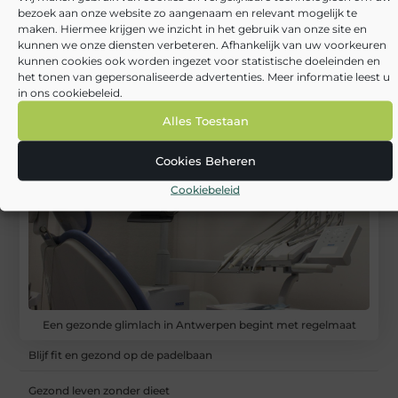
Neem contact met ons op
bezoek aan onze website zo aangenaam en relevant mogelijk te
maken. Hiermee krijgen we inzicht in het gebruik van onze site en
kunnen we onze diensten verbeteren. Afhankelijk van uw voorkeuren
kunnen cookies ook worden ingezet voor statistische doeleinden en
het tonen van gepersonaliseerde advertenties. Meer informatie leest u
in ons cookiebeleid.
Alles Toestaan
RECENTE BERICHTEN
Cookies Beheren
Cookiebeleid
Een gezonde glimlach in Antwerpen begint met regelmaat
Blijf fit en gezond op de padelbaan
Gezond leven zonder dieet