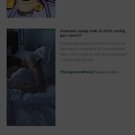
Hoeveel slaap heb je echt nodig
per nacht?
Natuurlijk eet je groenten en fruit en
beweeg je minstens 20 minuten per
dag, maar krijgt je ook genoeg slaap?
Slaap is de sleutel
Thuisgezondheid
// Lees verder »