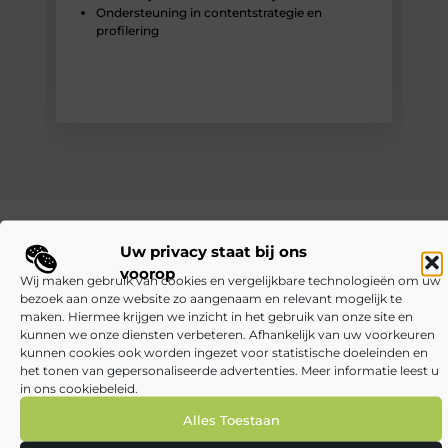
Ondersteuning in contentstrategie en
profilering
IN VIER STAPPEN AAN DE SLAG ALS BLOGGER
Uw privacy staat bij ons
Wil je bijdragen aan
voorop
Wij maken gebruik van cookies en vergelijkbare technologieën om uw
Bestgezond.be? Zo begin je
bezoek aan onze website zo aangenaam en relevant mogelijk te
eenvoudig:
maken. Hiermee krijgen we inzicht in het gebruik van onze site en
kunnen we onze diensten verbeteren. Afhankelijk van uw voorkeuren
kunnen cookies ook worden ingezet voor statistische doeleinden en
Account aanmaken: Registreer je en krijg toegang tot je
het tonen van gepersonaliseerde advertenties. Meer informatie leest u
persoonlijke schrijversomgeving. (Let op: voor publiceren
in ons cookiebeleid.
kunnen er kosten van toepassing zijn.)
Aanmelden en starten: Log in op je dashboard en begin met
Alles Toestaan
het creëren van jouw artikel.