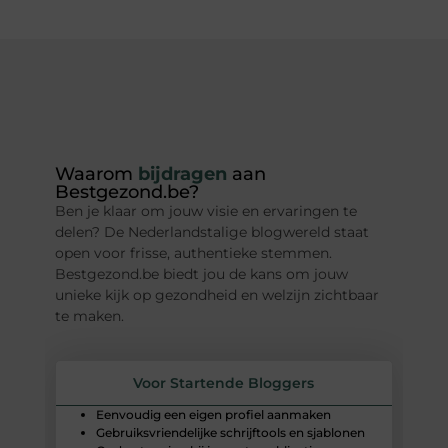
ia
Waarom
bijdragen
aan
Be
Bestgezond.be?
Be
le
Ben je klaar om jouw visie en ervaringen te
Laa
ord
delen? De Nederlandstalige blogwereld staat
ver
open voor frisse, authentieke stemmen.
dee
Bestgezond.be biedt jou de kans om jouw
ont
unieke kijk op gezondheid en welzijn zichtbaar
nee
te maken.
Voor Startende Bloggers
Eenvoudig een eigen profiel aanmaken
Gebruiksvriendelijke schrijftools en sjablonen