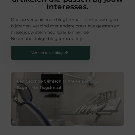
interesses.
Duik in verschillende blogthema’s, deel jouw eigen
bijdragen, verbind met andere creatieve geesten en
maak jouw stem hoorbaar binnen de
Nederlandstalige blogcommunity.
Verken onze blogs
Een Gezonde Glimlach In Antwerpen
Bl
Begint Met Regelmaat