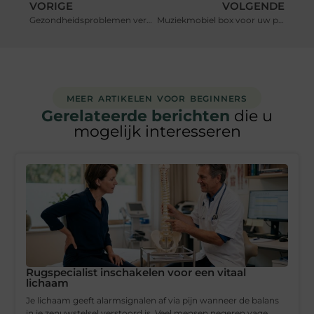
VORIGE
VOLGENDE
Gezondheidsproblemen veroorzaakt door slechte mondhygiëne
Muziekmobiel box voor uw pasgeboren kindje
MEER ARTIKELEN VOOR BEGINNERS
Gerelateerde berichten
die u
mogelijk interesseren
Rugspecialist inschakelen voor een vitaal
lichaam
Je lichaam geeft alarmsignalen af via pijn wanneer de balans
in je zenuwstelsel verstoord is. Veel mensen negeren vage