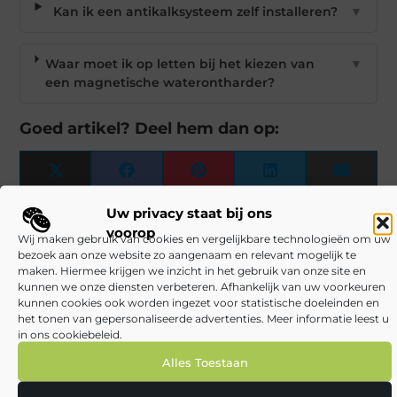
Kan ik een antikalksysteem zelf installeren?
▼
Waar moet ik op letten bij het kiezen van
▼
een magnetische waterontharder?
Goed artikel? Deel hem dan op:
X
Facebook
Pinterest
LinkedIn
Email
(Twitter)
Uw privacy staat bij ons
Gerelateerde Berichten:
voorop
Vragen over verzwaringsdekens
Wij maken gebruik van cookies en vergelijkbare technologieën om uw
Kun je een
bezoek aan onze website zo aangenaam en relevant mogelijk te
verzwaard deken gebruiken in de zomer? Een weighted
maken. Hiermee krijgen we inzicht in het gebruik van onze site en
blanket, ook wel een verzwaard dekentje genoemd, kan ook
kunnen we onze diensten verbeteren. Afhankelijk van uw voorkeuren
in de zomer gebruikt worden....
kunnen cookies ook worden ingezet voor statistische doeleinden en
Bestaat er zonwerend veiligheidsfolie?
het tonen van gepersonaliseerde advertenties. Meer informatie leest u
Veiligheidsfolie is raamfolie dat speciaal wordt gebruikt om
in ons cookiebeleid.
de ramen te versterken. Heb je een kinderopvang of ben je
Alles Toestaan
eigenaar van een school of kinderdagverblijf...
Keukenmachine kopen? 5 tips!
Keukenmachine