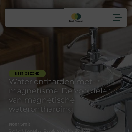
BEST GEZOND
Water ontharden met
magnetisme: De voordelen
van magnetische
waterontharding
Noor Smit
Content Specialist · Gepubliceerd Mei 30, 2022