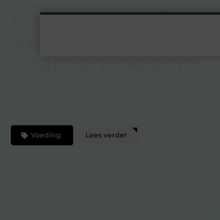
Paardenwelzijn e
gezonde natuurlij
paardenvoeding
Alles wat je moet weten over paardenwelzijn Wat zijn pa
geweldige mooie dieren, niet waar? Het zijn ook sociale d
graag aandacht en liefde krijgen, maar ook veel
Voeding
Lees verder