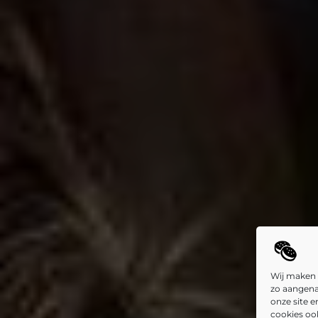
Wij maken 
zo aangena
onze site 
cookies oo