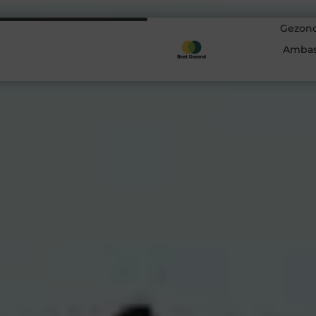
n
Gezond
ke
Ambas
arden toch
ieren die