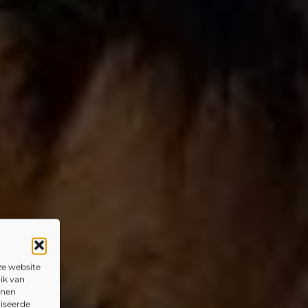
ze website
ik van
nnen
liseerde