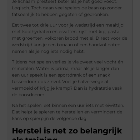
Je lichaam presteert beter als je het goed voedt.
Logisch. Toch gaan veel spelers de baan op zonder
fatsoenlijk te hebben gegeten of gedronken.
Eet twee tot drie uur voor je wedstrijd een maaltijd
met koolhydraten en eiwitten: rijst met kip, pasta
met groenten, volkoren brood met ei. Direct voor de
wedstrijd kun je een banaan of een handvol noten
nemen als je nog iets nodig hebt.
Tijdens het spelen verlies je via zweet veel vocht én
mineralen. Water is prima, maar als je langer dan
een uur speelt is een sportdrank of een snack
tussendoor ook zinvol. Voel je halverwege al
vermoeid of krijg je kramp? Dan is hydratatie vaak
de boosdoener.
Na het spelen: eet binnen een uur iets met eiwitten.
Dat helpt je spieren te herstellen en vermindert de
kans op spierpijn de volgende dag.
Herstel is net zo belangrijk
als training