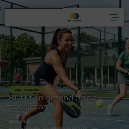
BEST GEZOND
Blijf fit en gezond op de
padelbaan
Noor Smit
Content Specialist · Gepubliceerd Juni 3, 2026