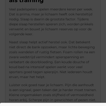
Veel padelspelers spelen meerdere keren per week.
Dat is prima, maar je lichaam heeft ook hersteltijd
nodig. Slaap is daarin de grootste factor. Tijdens
diepe slaap herstellen spieren zich, worden prikkels
verwerkt en bouwt je lichaam reserves op voor de
volgende keer.
Naast slaap helpt actief herstel ook. Dat betekent
niet direct de bank opzoeken, maar lichte beweging
zoals wandelen of rustig fietsen. Foam rollen na een
zware wedstrijd vermindert spierspanning en
verbetert de doorbloeding. Een koude douche of
koud bad na intensief spelen werkt voor veel
sporters goed tegen spierpijn. Niet iedereen houdt
ervan, maar het helpt.
Luister ook goed naar je lichaam. Pijn die aanhoudt
is een signaal, geen teken dat je harder moet trainen.
Kleine ongemakken zoals stijfheid of vermoeidheid
horen erbij. Scherpe pijn in gewrichten of pezen niet.