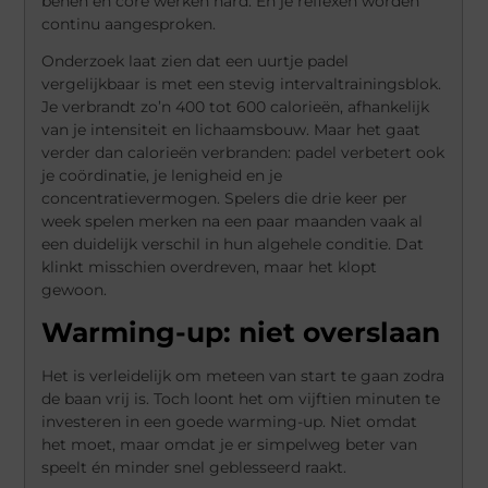
benen en core werken hard. En je reflexen worden
continu aangesproken.
Onderzoek laat zien dat een uurtje padel
vergelijkbaar is met een stevig intervaltrainingsblok.
Je verbrandt zo’n 400 tot 600 calorieën, afhankelijk
van je intensiteit en lichaamsbouw. Maar het gaat
verder dan calorieën verbranden: padel verbetert ook
je coördinatie, je lenigheid en je
concentratievermogen. Spelers die drie keer per
week spelen merken na een paar maanden vaak al
een duidelijk verschil in hun algehele conditie. Dat
klinkt misschien overdreven, maar het klopt
gewoon.
Warming-up: niet overslaan
Het is verleidelijk om meteen van start te gaan zodra
de baan vrij is. Toch loont het om vijftien minuten te
investeren in een goede warming-up. Niet omdat
het moet, maar omdat je er simpelweg beter van
speelt én minder snel geblesseerd raakt.