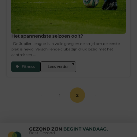
Het spannendste seizoen ooit?
De Jupiler League is in volle gang en de strijd om de eerste
plek is hevig. Verschillende clubs zijn druk bezig met het
aantrekken ...
Fitness
Lees verder
←
1
2
→
GEZOND ZIJN
BEGINT VANDAAG.
Best Gezond