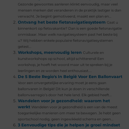
Gezonde gewoontes aanleren klinkt eenvoudig, maar veel
mensen merken dat veranderen in de praktijk lastiger is dan
verwacht. Je begint gemotiveerd, maakt een plan en...
Ontvang het beste fietsnavigatiesysteem
Gaat u
binnenkort op fietsvakantie? Dan is een goede fietsnavigatie
onmisbaar. Maar welk navigatiesysteem past het beste bij
u? Wij hebben enkele populaire fietsnavigatiesystemen
getest...
Workshops, meervoudig leren
Culturele en
kunstworkshops op school, altijd schitterend! Een
workshop, je hoeft het woord maar uit te spreken bij je
leerlingen en ze worden heel enthousiast....
De 5 Beste Regio's In België Voor Een Ballonvaart
Voor een onvergetelijke ervaring moet je eens gaan
ballonvaren in België! Dit kun je doen in verschillende
ballonvaarregio’s door het hele land. Elk gebied heeft...
Wandelen voor je gezondheid: waarom het
werkt
Wandelen voor je gezondheid is een van de meest
toegankelijke manieren om meer te bewegen. Je hebt geen
sportschool nodig, geen ingewikkeld schema en geen...
3 Eenvoudige tips die je helpen je groei mindset