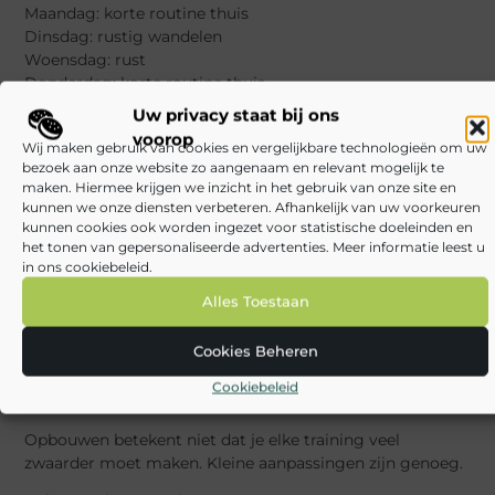
Maandag: korte routine thuis
Dinsdag: rustig wandelen
Woensdag: rust
Donderdag: korte routine thuis
Vrijdag: lichte beweging
Uw privacy staat bij ons
Zaterdag: wandelen of fietsen
voorop
Wij maken gebruik van cookies en vergelijkbare technologieën om uw
Zondag: rust
bezoek aan onze website zo aangenaam en relevant mogelijk te
maken. Hiermee krijgen we inzicht in het gebruik van onze site en
Als dit te veel is, begin dan met twee momenten per
kunnen we onze diensten verbeteren. Afhankelijk van uw voorkeuren
week. Als het makkelijk voelt, kun je later uitbreiden. Het
kunnen cookies ook worden ingezet voor statistische doeleinden en
belangrijkste is dat de routine past bij je echte leven.
het tonen van gepersonaliseerde advertenties. Meer informatie leest u
in ons cookiebeleid.
Wie nog niet weet hoe hij beweging moet opbouwen,
kan ook lezen over
beginnen met sporten zonder
Alles Toestaan
ervaring
. Dat artikel sluit goed aan bij deze oefengids.
Cookies Beheren
Hoe bouw je oefeningen
Cookiebeleid
rustig op?
Opbouwen betekent niet dat je elke training veel
zwaarder moet maken. Kleine aanpassingen zijn genoeg.