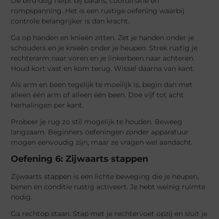
De bird-dog helpt bij balans, coördinatie en
rompspanning. Het is een rustige oefening waarbij
controle belangrijker is dan kracht.
Ga op handen en knieën zitten. Zet je handen onder je
schouders en je knieën onder je heupen. Strek rustig je
rechterarm naar voren en je linkerbeen naar achteren.
Houd kort vast en kom terug. Wissel daarna van kant.
Als arm en been tegelijk te moeilijk is, begin dan met
alleen één arm of alleen één been. Doe vijf tot acht
herhalingen per kant.
Probeer je rug zo stil mogelijk te houden. Beweeg
langzaam. Beginners oefeningen zonder apparatuur
mogen eenvoudig zijn, maar ze vragen wel aandacht.
Oefening 6: Zijwaarts stappen
Zijwaarts stappen is een lichte beweging die je heupen,
benen en conditie rustig activeert. Je hebt weinig ruimte
nodig.
Ga rechtop staan. Stap met je rechtervoet opzij en sluit je