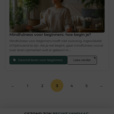
Mindfulness voor beginners: hoe begin je?
Mindfulness voor beginners hoeft niet zweverig, ingewikkeld
of tijdrovend te zijn. Als je net begint, gaat mindfulness vooral
over leren opmerken wat er gebeurt in ...
Gezond leven voor beginners
Lees verder
←
1
2
3
4
5
→
GEZOND ZIJN
BEGINT VANDAAG.