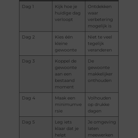
Dag 1
Kijk hoe je
Ontdekken
huidige dag
waar
verloopt
verbetering
mogelijk is
Dag 2
Kies één
Niet te veel
kleine
tegelijk
gewoonte
veranderen
Dag 3
Koppel de
De
gewoonte
gewoonte
aan een
makkelijker
bestaand
onthouden
moment
Dag 4
Maak een
Volhouden
minimumve
op drukke
rsie
dagen
Dag 5
Leg iets
Je omgeving
klaar dat je
laten
helpt
meewerken