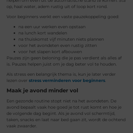
helpen om even uit de automatische stand te komen. Sta
op, haal water, adem rustig uit of loop kort rond.
Voor beginners werkt een vaste pauzekoppeling goed:
na een uur werken even opstaan
na lunch kort wandelen
na thuiskomst vijf minuten niets plannen
voor het avondeten even rustig zitten
voor het slapen kort afbouwen
Pauzes zijn geen beloning die je pas verdient als alles af
is. Pauzes helpen juist om je dag beter vol te houden.
Als stress een belangrijk thema is, kun je later verder
lezen over
stress verminderen voor beginners
.
Maak je avond minder vol
Een gezonde routine stopt niet na het avondeten. De
avond bepaalt vaak hoe goed je tot rust komt en hoe je
de volgende dag begint. Als je avond vol schermtijd,
taken, snacks en laat naar bed gaan zit, wordt de ochtend
vaak zwaarder.