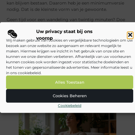
kan blijven bestaan. Daarom heb je een minimumversie
nodig. Dat is de kleinste vorm van je gewoonte.
Geen tijd voor een wandeling van twintig minuten? Doe
vijf minuten. Geen energie voor een volledige workout?
Uw privacy staat bij ons
Doe twee oefeningen. Geen zin om uitgebreid te koken?
voorop
Maak een eenvoudige maaltijd met iets van groente en
Wij maken gebruik van cookies en vergelijkbare technologieën om uw
eiwit. Geen rustige avond? Leg je telefoon vijf minuten
bezoek aan onze website zo aangenaam en relevant mogelijk te
eerder weg.
maken. Hiermee krijgen we inzicht in het gebruik van onze site en
kunnen we onze diensten verbeteren. Afhankelijk van uw voorkeuren
Een gezonde dagelijkse routine opbouwen betekent niet
kunnen cookies ook worden ingezet voor statistische doeleinden en
het tonen van gepersonaliseerde advertenties. Meer informatie leest u
dat je elke dag alles doet. Het betekent dat je een basis
in ons cookiebeleid.
hebt waar je naar terugkeert, ook als de dag niet ideaal is.
Alles Toestaan
Minimumversies voorkomen alles-of-nietsdenken. Je
routine blijft bestaan, zelfs als hij kleiner is dan gepland.
Cookies Beheren
Cookiebeleid