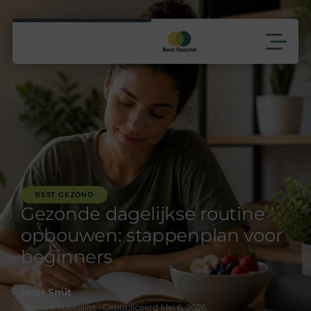
BEST GEZOND
Gezonde dagelijkse routine
opbouwen: stappenplan voor
beginners
Noor Smit
Content Specialist · Gepubliceerd Mei 6, 2026