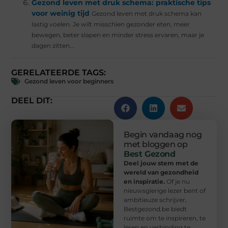
Gezond leven met druk schema: praktische tips
voor weinig tijd
Gezond leven met druk schema kan
lastig voelen. Je wilt misschien gezonder eten, meer
bewegen, beter slapen en minder stress ervaren, maar je
dagen zitten...
GERELATEERDE TAGS:
Gezond leven voor beginners
DEEL DIT:
Begin vandaag nog
met bloggen op
Best Gezond
Deel jouw stem met de
wereld van gezondheid
en inspiratie.
Of je nu
nieuwsgierige lezer bent of
ambitieuze schrijver,
Bestgezond.be biedt
ruimte om te inspireren, te
leren en verbinding te