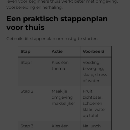
leven voor beginners thuis werkt beter met omgeving,
voorbereiding en herhaling.
Een praktisch stappenplan
voor thuis
Gebruik dit stappenplan om rustig te starten.
Stap
Actie
Voorbeeld
Stap 1
Kies één
Voeding,
thema
beweging,
slaap, stress
of water
Stap 2
Maak je
Fruit
omgeving
zichtbaar,
makkelijker
schoenen
klaar, water
op tafel
Stap 3
Kies één
Na lunch