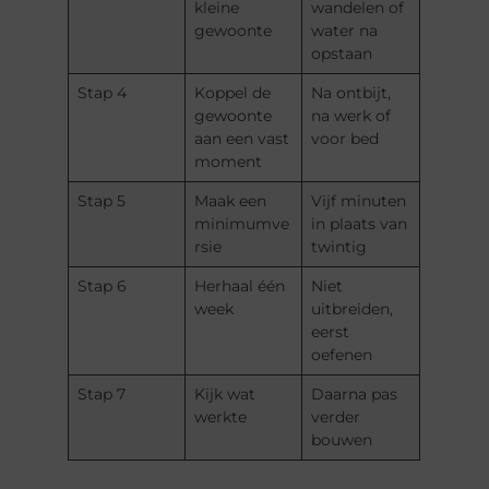
kleine
wandelen of
gewoonte
water na
opstaan
Stap 4
Koppel de
Na ontbijt,
gewoonte
na werk of
aan een vast
voor bed
moment
Stap 5
Maak een
Vijf minuten
minimumve
in plaats van
rsie
twintig
Stap 6
Herhaal één
Niet
week
uitbreiden,
eerst
oefenen
Stap 7
Kijk wat
Daarna pas
werkte
verder
bouwen