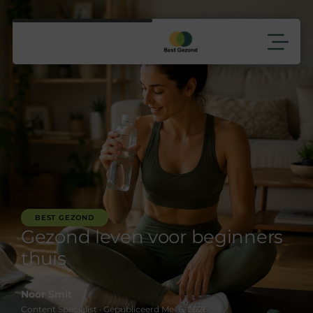
BEST GEZOND
Gezond leven voor beginners
thuis
Noor Smit
Content Specialist · Gepubliceerd Mei 6, 2026