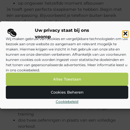
op ongeveer hetzelfde moment afbouwen
Je hoeft geen perfecte slaapkamer te hebben. Begin met
één aanpassing. Bijvoorbeeld je telefoon buiten bereik
leggen of je kamer iets donkerder maken.
Uw privacy staat bij ons
Voor meer verdieping past
gezonde slaapgewoontes
voorop
goed bij dit onderwerp.
Wij maken gebruik van cookies en vergelijkbare technologieën om uw
bezoek aan onze website zo aangenaam en relevant mogelijk te
Gezond leven thuis met weinig tijd
maken. Hiermee krijgen we inzicht in het gebruik van onze site en
kunnen we onze diensten verbeteren. Afhankelijk van uw voorkeuren
Veel mensen denken dat gezond leven veel tijd kost.
kunnen cookies ook worden ingezet voor statistische doeleinden en
Soms klopt dat, maar vaak kun je beginnen met korte
het tonen van gepersonaliseerde advertenties. Meer informatie leest u
acties.
in ons cookiebeleid.
Alles Toestaan
Gezond leven thuis tips voor weinig tijd:
maak een ontbijt dat in vijf minuten klaar is
Cookies Beheren
kook extra voor de volgende dag
gebruik diepvriesgroente
Cookiebeleid
wandel tien minuten in plaats van een lange
training
doe twee oefeningen in plaats van een volledige
workout