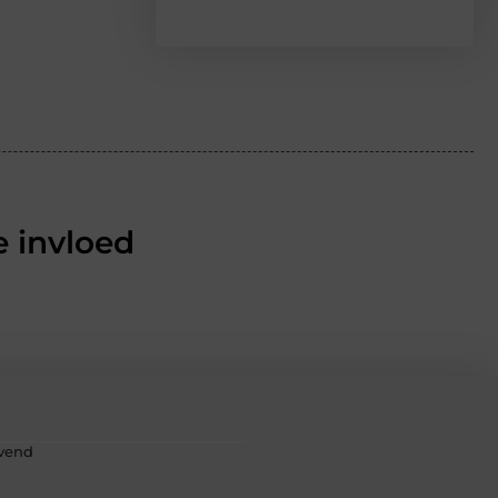
 invloed
evend