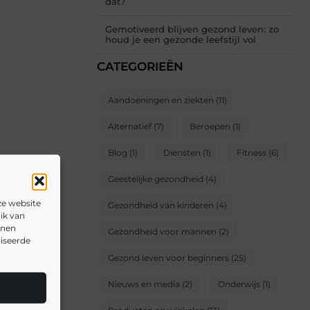
dat?
Gemotiveerd blijven gezond leven: zo
houd je een gezonde leefstijl vol
CATEGORIEËN
Aandoeningen en ziekten
(11)
Alternatief
(7)
Beroepen
(1)
Blog
(1)
Diensten
(1)
Fitness
(6)
Geestelijke gezondheid
(4)
ze website
Gezondheid van kinderen
(4)
ik van
nnen
Gezondheid voor mannen
(2)
liseerde
Gezond leven voor beginners
(25)
Nieuws en media
(2)
Onderwijs
(1)